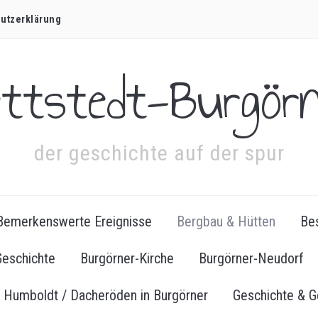
utz­erklärung
ettstedt-Burgörn
der geschichte auf der spur
Bemerkenswerte Ereignisse
Bergbau & Hütten
Bes
Geschichte
Burgörner-Kirche
Burgörner-Neudorf
Humboldt / Dacheröden in Burgörner
Geschichte & G