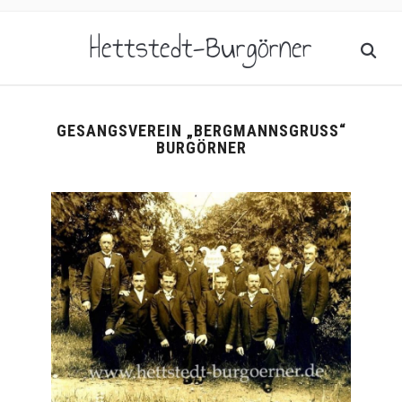
Hettstedt-Burgörner
GESANGSVEREIN „BERGMANNSGRUSS“ B
URGÖRNER