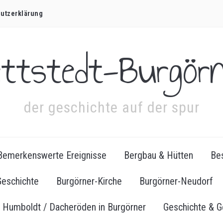
utz­erklärung
ettstedt-Burgörn
der geschichte auf der spur
Bemerkenswerte Ereignisse
Bergbau & Hütten
Bes
Geschichte
Burgörner-Kirche
Burgörner-Neudorf
Humboldt / Dacheröden in Burgörner
Geschichte & G