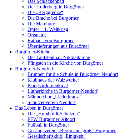
Das Schlackenbad
Der Hollerberg in Burgörner
Die „Berggrenze“
Die Brache bei Burgörner
Die Mamburg
Opfer – 1. Weltkrieg
Ortsname
Rathaus von Burgörner
Überlieferungen aus Burgörner
Burgörner-Kirche
Der Taufstein i.d. Nikolaikirche
Pfingsten in die Kirche von Burgörner
Burgörner-Neudorf
Brunnen für die Schule in Burgörner-Neudorf
Klubhaus der Walzwerker
Kriegsopferdenkmal
Lutherkirche in Burgörner-Neudorf
Männerchor „Liederkranz“
Schützenverein Neudorf
Das Leben in Burgörner
Die „Humboldt-Schützen“
FFW Burgörner-Altdorf
Fußball in Burgörner
Gesangsverein „Bergmannsgruß“-Burgörner
Gesellschaftsklub „Einigkeit“