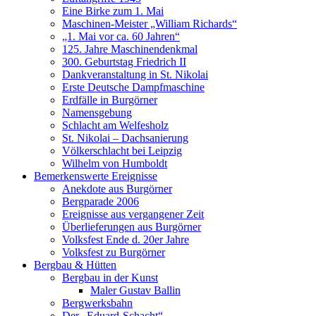
Eine Birke zum 1. Mai
Maschinen-Meister „William Richards“
„1. Mai vor ca. 60 Jahren“
125. Jahre Maschinendenkmal
300. Geburtstag Friedrich II
Dankveranstaltung in St. Nikolai
Erste Deutsche Dampfmaschine
Erdfälle in Burgörner
Namensgebung
Schlacht am Welfesholz
St. Nikolai – Dachsanierung
Völkerschlacht bei Leipzig
Wilhelm von Humboldt
Bemerkenswerte Ereignisse
Anekdote aus Burgörner
Bergparade 2006
Ereignisse aus vergangener Zeit
Überlieferungen aus Burgörner
Volksfest Ende d. 20er Jahre
Volksfest zu Burgörner
Bergbau & Hütten
Bergbau in der Kunst
Maler Gustav Ballin
Bergwerksbahn
Der „Eduard-Schacht“