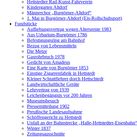
Hettstedter Rad-Kunst-Fahrverein
Kindergarten Altdorf
Männerchor „Burgörner-Altdorf“
1. Mai in Burgörner-Altdorf (Eis-Rollschuhsport)
Fundstücke
Aufhebungsvertrag wegen Altersrente 1983
Aus Urbarium-Burgörner 1786
Befestigungsring am Bahnhof
Bezug von Lebensmitteln
Die Metze
Gasrohrbruch 1978
Gedicht von Amadeus
Eine Karte von Burgörner 1853
Einstige Zigarrenfabrik in Hettstedt
Kleiner Schtattfiehrer dorch Hettschtedt
Landwirtschaftliche Geräte
Lehrvertrag von 1939
Leichenbegängnis vor 200 Jahren
Museumsbesuch
Pressemitteilung 1902
Preußische Landesaufnahme
Schöffengericht zu Hettstedt
Unfall an der Bahnstrecke „Halle-Hettstedter-Eisenbahn
Winter 1837
Zeitungsausschnitte