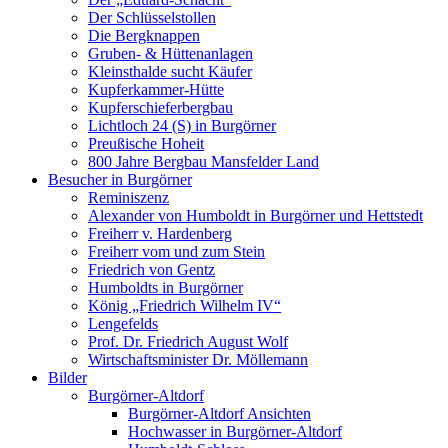
Der Schlüsselstollen
Die Bergknappen
Gruben- & Hüttenanlagen
Kleinsthalde sucht Käufer
Kupferkammer-Hütte
Kupferschieferbergbau
Lichtloch 24 (S) in Burgörner
Preußische Hoheit
800 Jahre Bergbau Mansfelder Land
Besucher in Burgörner
Reminiszenz
Alexander von Humboldt in Burgörner und Hettstedt
Freiherr v. Hardenberg
Freiherr vom und zum Stein
Friedrich von Gentz
Humboldts in Burgörner
König „Friedrich Wilhelm IV“
Lengefelds
Prof. Dr. Friedrich August Wolf
Wirtschaftsminister Dr. Möllemann
Bilder
Burgörner-Altdorf
Burgörner-Altdorf Ansichten
Hochwasser in Burgörner-Altdorf