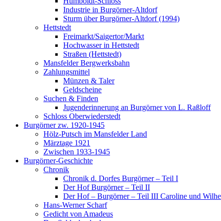
Humboldt-Schloss
Industrie in Burgörner-Altdorf
Sturm über Burgörner-Altdorf (1994)
Hettstedt
Freimarkt/Saigertor/Markt
Hochwasser in Hettstedt
Straßen (Hettstedt)
Mansfelder Bergwerksbahn
Zahlungsmittel
Münzen & Taler
Geldscheine
Suchen & Finden
Jugenderinnerung an Burgörner von L. Raßloff
Schloss Oberwiederstedt
Burgörner zw. 1920-1945
Hölz-Putsch im Mansfelder Land
Märztage 1921
Zwischen 1933-1945
Burgörner-Geschichte
Chronik
Chronik d. Dorfes Burgörner – Teil I
Der Hof Burgörner – Teil II
Der Hof – Burgörner – Teil III Caroline und Wil
Hans-Werner Scharf
Gedicht von Amadeus