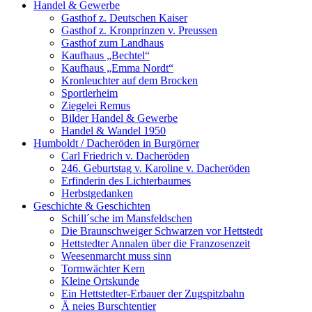
Handel & Gewerbe
Gasthof z. Deutschen Kaiser
Gasthof z. Kronprinzen v. Preussen
Gasthof zum Landhaus
Kaufhaus „Bechtel“
Kaufhaus „Emma Nordt“
Kronleuchter auf dem Brocken
Sportlerheim
Ziegelei Remus
Bilder Handel & Gewerbe
Handel & Wandel 1950
Humboldt / Dacheröden in Burgörner
Carl Friedrich v. Dacheröden
246. Geburtstag v. Karoline v. Dacheröden
Erfinderin des Lichterbaumes
Herbstgedanken
Geschichte & Geschichten
Schill´sche im Mansfeldschen
Die Braunschweiger Schwarzen vor Hettstedt
Hettstedter Annalen über die Franzosenzeit
Weesenmarcht muss sinn
Tormwächter Kern
Kleine Ortskunde
Ein Hettstedter-Erbauer der Zugspitzbahn
Ä neies Burschtentier