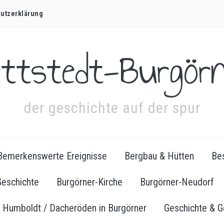
utz­erklärung
ettstedt-Burgörn
der geschichte auf der spur
Bemerkenswerte Ereignisse
Bergbau & Hütten
Bes
Geschichte
Burgörner-Kirche
Burgörner-Neudorf
Humboldt / Dacheröden in Burgörner
Geschichte & G